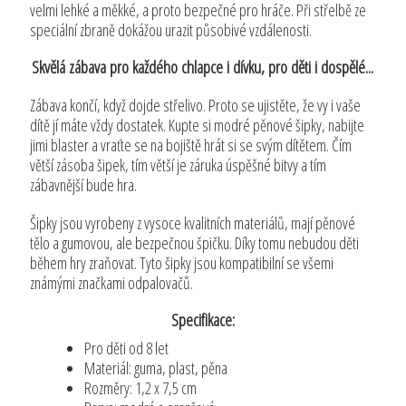
velmi lehké a měkké, a proto bezpečné pro hráče. Při střelbě ze
speciální zbraně dokážou urazit působivé vzdálenosti.
Skvělá zábava pro každého chlapce i dívku, pro děti i dospělé...
Zábava končí, když dojde střelivo. Proto se ujistěte, že vy i vaše
dítě jí máte vždy dostatek. Kupte si modré pěnové šipky, nabijte
jimi blaster a vraťte se na bojiště hrát si se svým dítětem. Čím
větší zásoba šipek, tím větší je záruka úspěšné bitvy a tím
zábavnější bude hra.
Šipky jsou vyrobeny z vysoce kvalitních materiálů, mají pěnové
tělo a gumovou, ale bezpečnou špičku. Díky tomu nebudou děti
během hry zraňovat. Tyto šipky jsou kompatibilní se všemi
známými značkami odpalovačů.
Specifikace:
Pro děti od 8 let
Materiál: guma, plast, pěna
Rozměry: 1,2 x 7,5 cm